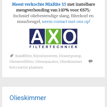
Meest verkochte MixRite 3.5
met instelbare
mengverhouding van 1-10% voor €675,-
Inclusief oliebestendige slang, filterkorf en
muurbeugel,
neem contact met ons op!
Bandfilter
,
Bijvulsysteem
,
Doseerpomp
,
Olienevelfilter
,
Olieseparator
,
Olieskimmer
Een reactie plaatsen
Olieskimmer