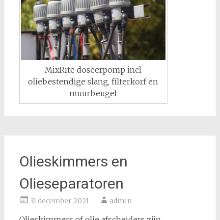
MixRite doseerpomp incl
oliebestendige slang, filterkorf en
muurbeugel
Olieskimmers en
Olieseparatoren
31 december 2021
admin
Olieskimmers of olie afscheiders zijn