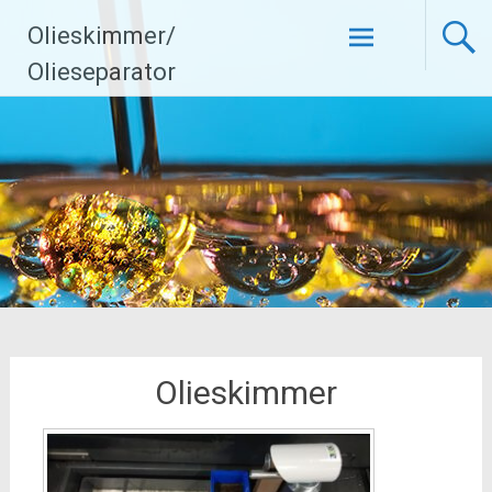
Ga
Olieskimmer/
naar
de
Olieseparator
inhoud
Olieskimmer